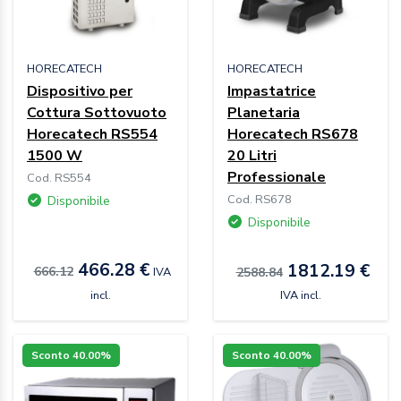
HORECATECH
HORECATECH
Dispositivo per
Impastatrice
Cottura Sottovuoto
Planetaria
Horecatech RS554
Horecatech RS678
1500 W
20 Litri
Professionale
Cod. RS554
Cod. RS678
Disponibile
Disponibile
466.28 €
1812.19 €
666.12
IVA
2588.84
incl.
IVA incl.
Sconto 40.00%
Sconto 40.00%