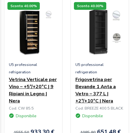
Sconto 40.00%
Sconto 40.00%
U5 professional
U5 professional
refrigeration
refrigeration
Vetrina Verticale per
Frigovetrina per
Vino – +5°/+20°C | 9
Bevande 1 Anta a
Ripiani in Legno |
Vetro – 377 L |
Nera
+2°/+10°C | Nera
Cod. CW 85.5
Cod. BREEZE 400.5 BLACK
Disponibile
Disponibile
933.30 €
651.48 €
1555.50
1085.80