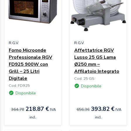
R.G.V.
R.G.V.
Forno Microonde
Affettatrice RGV
Professionale RGV
Lusso 25 GS Lama
FD925 900W con
Ø250 mm –
Grill – 25 Litri
Affilatoio Integrato
Digitale
Cod. 25 GS
Cod. FD925
Disponibile
Disponibile
218.87 €
393.82 €
364.78
656.36
IVA
IVA
incl.
incl.