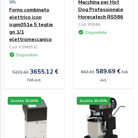
Macchina per Hot
SRL
Dog Professionale
Forno combinato
Horecatech RS586
elettrico icon
icgm051e 5 teglie
Cod. RS586
gn 1/1
Disponibile
elettromeccanico
Cod. ICEM051E
Disponibile
589.69 €
3655.12 €
842.41
5221.60
IVA
IVA incl.
incl.
Sconto 30.00%
Sconto 30.00%