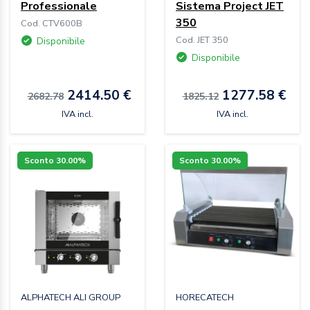
Professionale
Sistema Project JET
350
Cod. CTV600B
Cod. JET 350
Disponibile
Disponibile
2414.50 €
1277.58 €
2682.78
1825.12
IVA incl.
IVA incl.
Sconto 30.00%
Sconto 30.00%
ALPHATECH ALI GROUP
HORECATECH