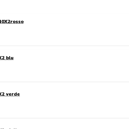
X40X2rosso
X2 blu
X2 verde