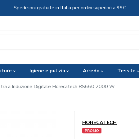
Spedizioni gratuite in Italia per ordini superiori a 99€
ature
Igiene e pulizia
Arredo
Tessile
stra a Induzione Digitale Horecatech RS660 2000 W
HORECATECH
PROMO