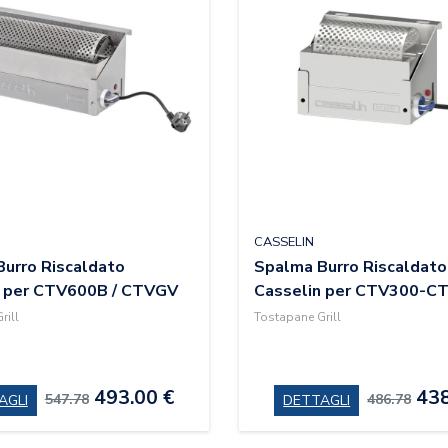
CASSELIN
urro Riscaldato
Spalma Burro Riscaldato
n per CTV600B / CTVGV
Casselin per CTV300-
rill
Tostapane Grill
493.00 €
438
547.78
486.78
AGLI
DETTAGLI