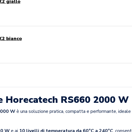
X2 giallo
X2 bianco
ale Horecatech RS660 2000 W
 2000 W
è una soluzione pratica, compatta e performante, ideale
000 W
e ai
10 livelli di temperatura da 60°C a 240°C
, consent