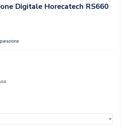
zione Digitale Horecatech RS660
eparazione
usa