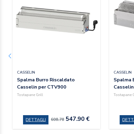
CASSELIN
CASSELIN
Spalma Burro Riscaldato
Spalma B
Casselin per CTV900
Casseli
Tostapane Grill
Tostapane G
547.90 €
608.78
DETTAGLI
DETT