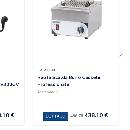
CASSELIN
Ruota Scalda Burro Casselin
CTV300GV
Professionale
Tostapane Grill
.10 €
438.10 €
486.78
DETTAGLI