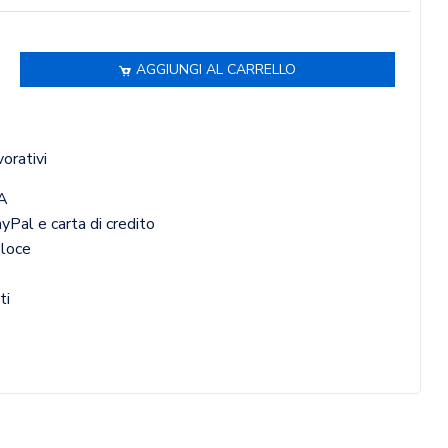
AGGIUNGI AL CARRELLO
vorativi
A
yPal e carta di credito
eloce
ti