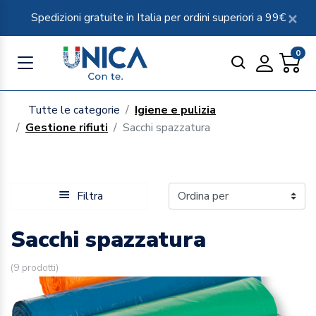
Spedizioni gratuite in Italia per ordini superiori a 99€
0
Tutte le categorie
Igiene e pulizia
Gestione rifiuti
Sacchi spazzatura
Filtra
Sacchi spazzatura
(
9
prodotti)