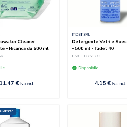
A
ITIDET SRL
Nowater Cleaner
Detergente Vetri e Spec
te - Ricarica da 600 ml
- 500 ml - Itidet 40
4R
Cod. E327512X1
ile
Disponibile
11.47 €
4.15 €
Iva incl.
Iva incl.
URIMENTO