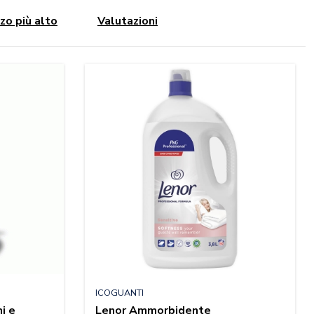
zo più alto
Valutazioni
ICOGUANTI
i e
Lenor Ammorbidente