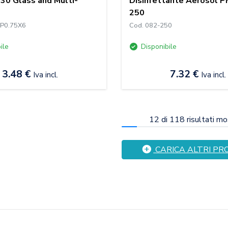
 +30 Glass and Multi-
Disinfettante Aerosol P
250
P0.75X6
Cod. 082-250
ile
Disponibile
3.48 €
7.32 €
Iva incl.
Iva incl.
12
di
118
risultati mo
CARICA ALTRI PR