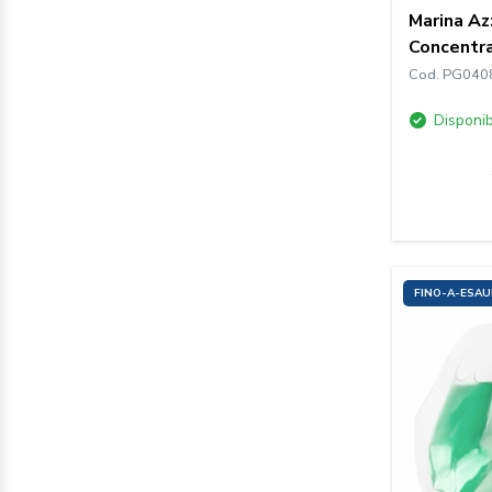
Marina Az
Concentra
Cod. PG040
Disponib
FINO-A-ESA