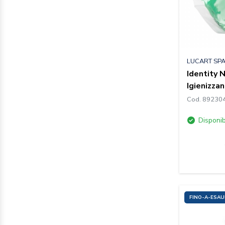
LUCART SP
Identity 
Igienizzan
Cod. 89230
Disponib
FINO-A-ESA