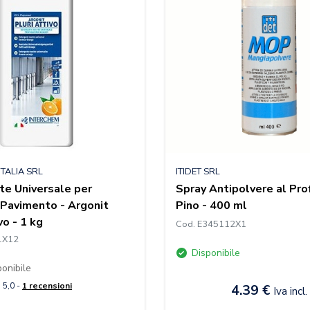
TALIA SRL
ITIDET SRL
e Universale per
Spray Antipolvere al Pro
 Pavimento - Argonit
Pino - 400 ml
vo - 1 kg
Cod. E345112X1
1X12
Disponibile
onibile
5,0 -
1 recensioni
4.39 €
Iva incl.