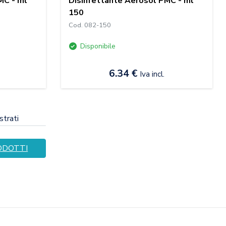
MC - ml
Disinfettante Aerosol PMC - ml
150
Cod. 082-150
Disponibile
6.34 €
Iva incl.
strati
ODOTTI