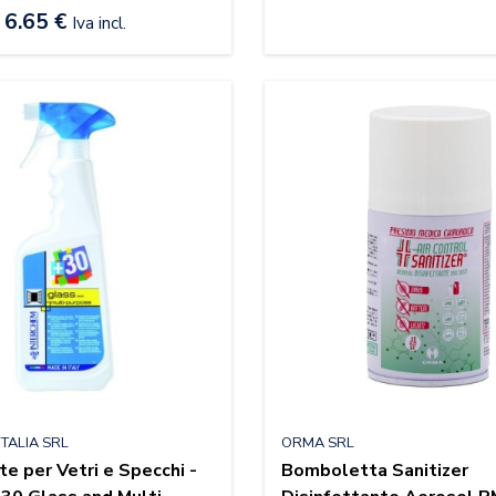
6.65 €
Iva incl.
TALIA SRL
ORMA SRL
e per Vetri e Specchi -
Bomboletta Sanitizer