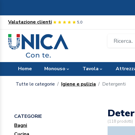
Valutazione clienti
5,0
Home
Monouso
Tavola
Attrezz
Tutte le categorie
Igiene e pulizia
Detergenti
Deter
CATEGORIE
(
118
prodotti)
Bagni
Cucina