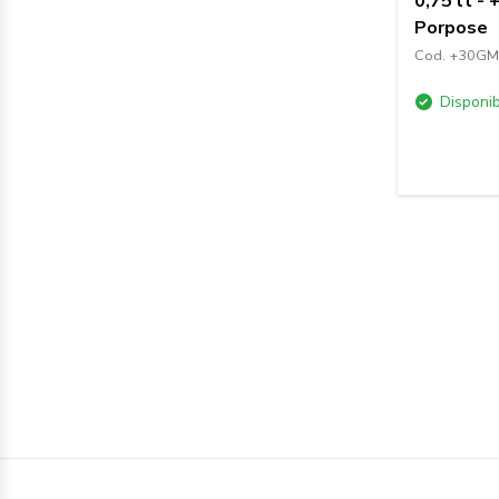
0,75 lt -
Porpose
Cod. +30GM
Disponib