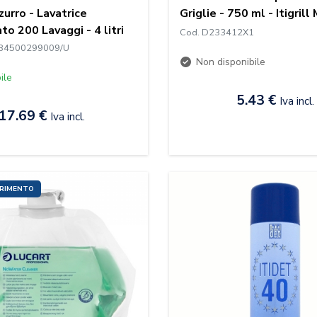
zurro - Lavatrice
Griglie - 750 ml - Itigril
to 200 Lavaggi - 4 litri
Cod. D233412X1
84500299009/U
Non disponibile
ile
5.43 €
Iva incl.
17.69 €
Iva incl.
URIMENTO