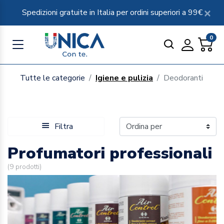
Spedizioni gratuite in Italia per ordini superiori a 99€
0
Tutte le categorie
Igiene e pulizia
Deodoranti
Filtra
Profumatori professionali
(
9
prodotti)