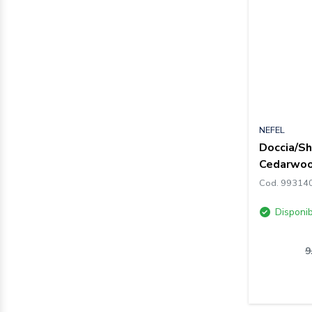
NEFEL
Doccia/S
Cedarwoo
Cod. 99314
Disponib
9