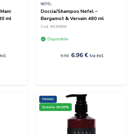
NEFEL
 Mani
Doccia/Shampoo Nefel –
80 ml
Bergamot & Vervain 480 ml
Cod. 9930806
Disponibile
6.96 €
incl.
Iva incl.
9.94
PROMO
Sconto 30.00%