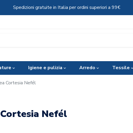
Spedizioni gratuite in Italia per ordini superiori a 99€
ature
Igiene e pulizia
Arredo
Tessile
ea Cortesia Nefél
 Cortesia Nefél