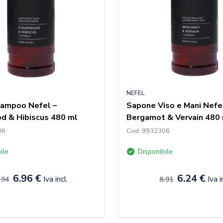
NEFEL
hampoo Nefel –
Sapone Viso e Mani Nefe
d & Hibiscus 480 ml
Bergamot & Vervain 480
06
Cod. 9932306
ile
Disponibile
6.96 €
6.24 €
Iva incl.
Iva i
.94
8.91