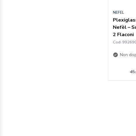
NEFEL
Plexiglas
Nefèl – S
2 Flaconi
Cod. 99269
Non disp
45