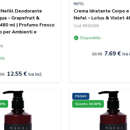
NEFEL
 Nefèl Deodorante
Crema Idratante Corpo e
ua – Grapefruit &
Nefel – Lotus & Violet 4
480 ml | Profumo Fresco
Cod. 9930206
o per Ambienti e
Disponibile
06
7.69 €
Iva 
10.98
ile
12.55 €
Iva incl.
.93
PROMO
00%
Sconto 30.00%