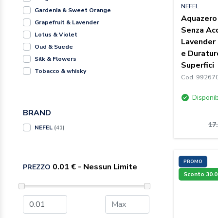
NEFEL
Gardenia & Sweet Orange
Aquazero
Grapefruit & Lavender
Senza Acq
Lotus & Violet
Lavender 
Oud & Suede
e Duratur
Silk & Flowers
Superfici
Tobacco & whisky
Cod. 99267
Vanilla & jasmine
White Narcissus
Disponib
Wood & Cinnamon
BRAND
17
NEFEL
(41)
PROMO
PREZZO
Sconto 30.