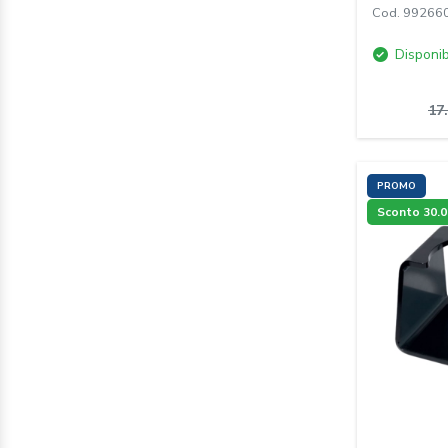
Cod. 99266
Disponib
17
PROMO
Sconto 30.