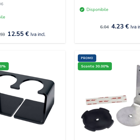
06
Disponibile
ile
4.23 €
Iva i
6.04
12.55 €
Iva incl.
.93
PROMO
00%
Sconto 30.00%