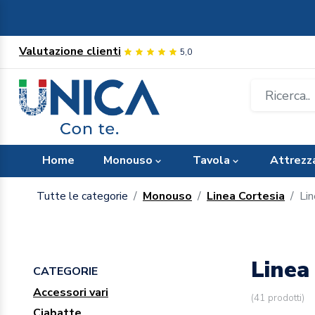
Valutazione clienti
5,0
Home
Monouso
Tavola
Attrezz
Tutte le categorie
Monouso
Linea Cortesia
Lin
Linea
CATEGORIE
Accessori vari
(
41
prodotti)
Ciabatte