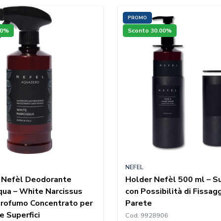
PROMO
00%
Sconto 30.00%
NEFEL
 Nefèl Deodorante
Holder Nefèl 500 ml – S
ua – White Narcissus
con Possibilità di Fissag
Profumo Concentrato per
Parete
e Superfici
Cod. 9928906