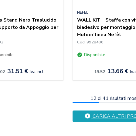
NEFEL
s Stand Nero Traslucido
WALL KIT – Staffa con vit
upporto da Appoggio per
biadesivo per montaggio 
Holder linea Nefèl
02
Cod. 9928406
onibile
Disponibile
31.51 €
13.66 €
Iva incl.
Iva
.02
19.52
12
di
41
risultati mos
CARICA ALTRI PR