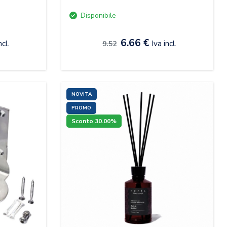
Disponibile
6.66 €
ncl.
Iva incl.
9.52
NOVITA
PROMO
Sconto 30.00%