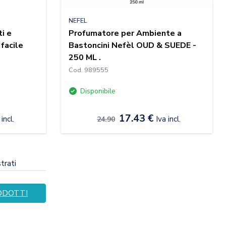
NEFEL
i e
Profumatore per Ambiente a
facile
Bastoncini Nefèl OUD & SUEDE -
250 ML .
Cod. 989555
Disponibile
17.43 €
 incl.
Iva incl.
24.90
trati
ODOTTI