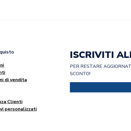
ISCRIVITI 
cquisto
ni
PER RESTARE AGGIORNATO
ti
SCONTO!
ni di vendita
t
za Clienti
vi personalizzati