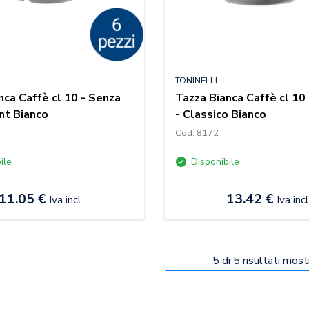
TONINELLI
nca Caffè cl 10 - Senza
Tazza Bianca Caffè cl 10 
Ent Bianco
- Classico Bianco
Cod. 8172
ile
Disponibile
11.05 €
13.42 €
Iva incl.
Iva incl
5
di
5
risultati most