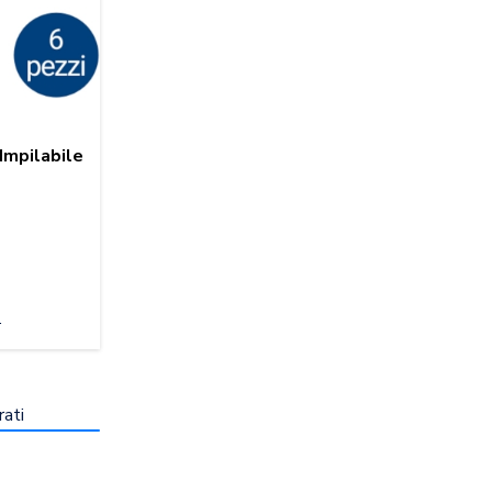
Impilabile
.
rati