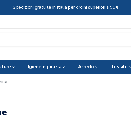
Spedizioni gratuite in Italia per ordini superiori a 99€
ature
Igiene e pulizia
Arredo
Tessile
zine
ne