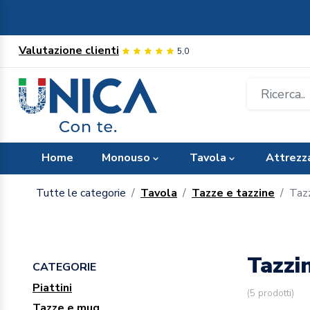
Valutazione clienti
5,0
Home
Monouso
Tavola
Attrezz
Tutte le categorie
Tavola
Tazze e tazzine
Taz
Tazzi
CATEGORIE
Piattini
(
5
prodotti)
Tazze e mug