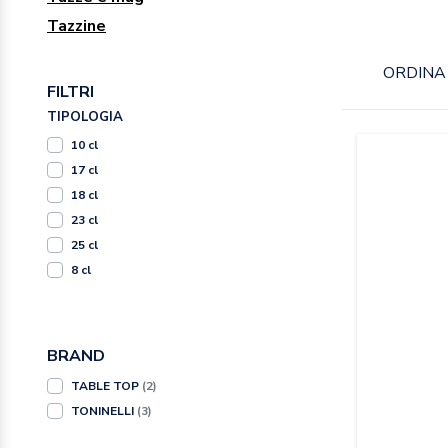
Tazzine
ORDINA 
FILTRI
TIPOLOGIA
10 cl
17 cl
18 cl
23 cl
25 cl
8 cl
BRAND
TABLE TOP
(2)
TONINELLI
(3)