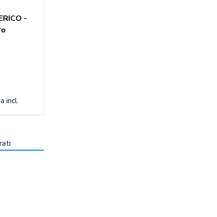
RICO -
ro
a incl.
rati