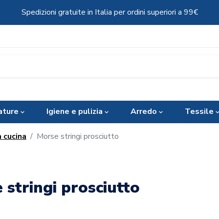
Spedizioni gratuite in Italia per ordini superiori a 99€
ature
Igiene e pulizia
Arredo
Tessile
 cucina
Morse stringi prosciutto
 stringi prosciutto