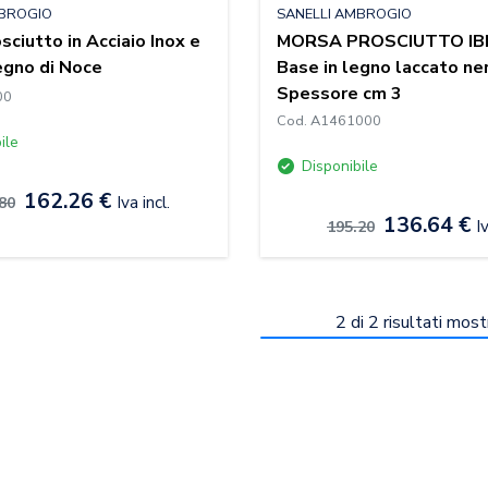
MBROGIO
SANELLI AMBROGIO
sciutto in Acciaio Inox e
MORSA PROSCIUTTO IBE
egno di Noce
Base in legno laccato ne
Spessore cm 3
00
Cod. A1461000
ile
Disponibile
162.26 €
Iva incl.
80
136.64 €
Iv
195.20
2
di
2
risultati most