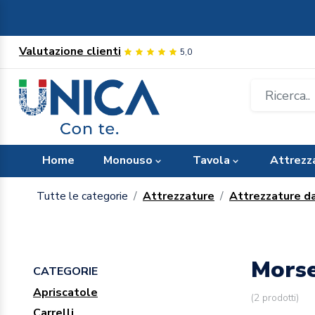
Valutazione clienti
5,0
Home
Monouso
Tavola
Attrezz
Tutte le categorie
Attrezzature
Attrezzature da
Morse
CATEGORIE
Apriscatole
(
2
prodotti)
Carrelli