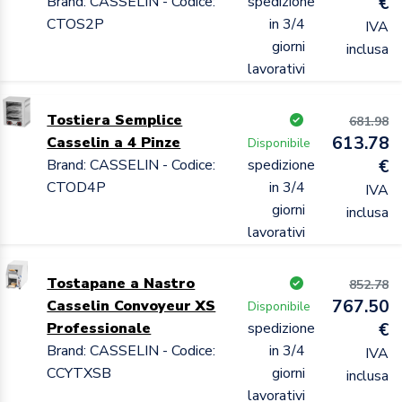
Brand: CASSELIN - Codice:
spedizione
€
CTOS2P
in 3/4
IVA
giorni
inclusa
lavorativi
Tostiera Semplice
681.98
613.78
Casselin a 4 Pinze
Disponibile
Brand: CASSELIN - Codice:
spedizione
€
CTOD4P
in 3/4
IVA
giorni
inclusa
lavorativi
Tostapane a Nastro
852.78
767.50
Casselin Convoyeur XS
Disponibile
Professionale
spedizione
€
Brand: CASSELIN - Codice:
in 3/4
IVA
CCYTXSB
giorni
inclusa
lavorativi