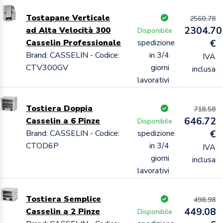
Tostapane Verticale
2560.78
2304.70
ad Alta Velocità 300
Disponibile
Casselin Professionale
spedizione
€
Brand: CASSELIN - Codice:
in 3/4
IVA
CTV300GV
giorni
inclusa
lavorativi
Tostiera Doppia
718.58
646.72
Casselin a 6 Pinze
Disponibile
Brand: CASSELIN - Codice:
spedizione
€
CTOD6P
in 3/4
IVA
giorni
inclusa
lavorativi
Tostiera Semplice
498.98
449.08
Casselin a 2 Pinze
Disponibile