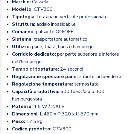
Marchio:
Casselin
Modello:
CTV300
Tipologia:
tostapane verticale professionale
Struttura:
acciaio inossidabile
Comando:
pulsante ON/OFF
Sistema:
trasportatore automatico
Utilizzo:
pane, toast, buns e hamburger
Corridoio dedicato:
per parte superiore e inferiore
dell’hamburger
Tempo di tostatura:
24 secondi
Regolazione spessore pane:
2 ruote indipendenti
Regolazione temperatura:
termostato
Capacità produttiva:
600 toast/ora o 300
hamburger/ora
Potenza:
1,5 W / 230 V
Dimensioni:
L 460 x P 320 x H 570 mm
Peso:
17,5 kg
Codice prodotto:
CTV300