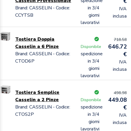
Casselin Professionale
spedizione
€
Brand: CASSELIN - Codice:
in 3/4
IVA
CCYTSB
giorni
inclusa
lavorativi
Tostiera Doppia
718.58
646.72
Casselin a 6 Pinze
Disponibile
Brand: CASSELIN - Codice:
spedizione
€
CTOD6P
in 3/4
IVA
giorni
inclusa
lavorativi
Tostiera Semplice
498.98
449.08
Casselin a 2 Pinze
Disponibile
Brand: CASSELIN - Codice:
spedizione
€
CTOS2P
in 3/4
IVA
giorni
inclusa
lavorativi