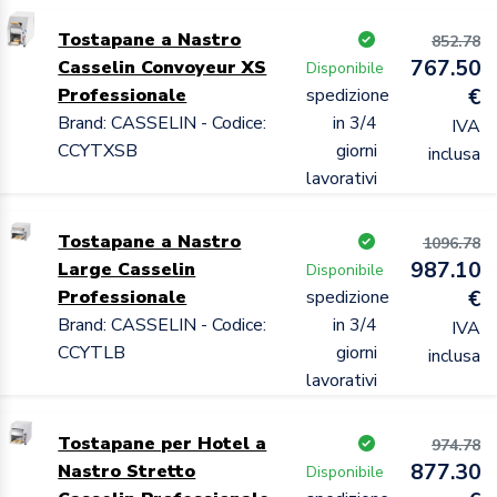
Tostapane a Nastro
852.78
767.50
Casselin Convoyeur XS
Disponibile
Professionale
spedizione
€
Brand: CASSELIN - Codice:
in 3/4
IVA
CCYTXSB
giorni
inclusa
lavorativi
Tostapane a Nastro
1096.78
987.10
Large Casselin
Disponibile
Professionale
spedizione
€
Brand: CASSELIN - Codice:
in 3/4
IVA
CCYTLB
giorni
inclusa
lavorativi
Tostapane per Hotel a
974.78
877.30
Nastro Stretto
Disponibile