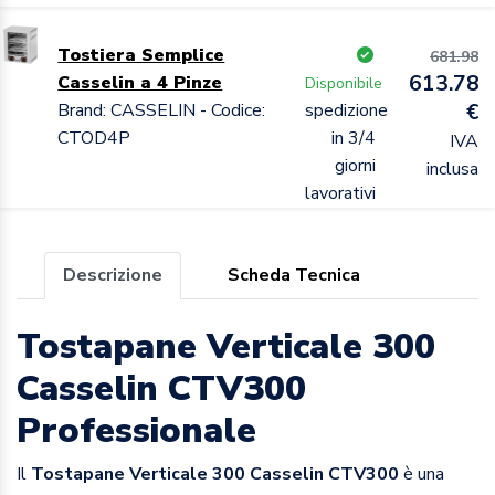
Tostiera Semplice
681.98
613.78
Casselin a 4 Pinze
Disponibile
Brand: CASSELIN - Codice:
spedizione
€
CTOD4P
in 3/4
IVA
giorni
inclusa
lavorativi
Descrizione
Scheda Tecnica
Tostapane Verticale 300
Casselin CTV300
Professionale
Il
Tostapane Verticale 300 Casselin CTV300
è una