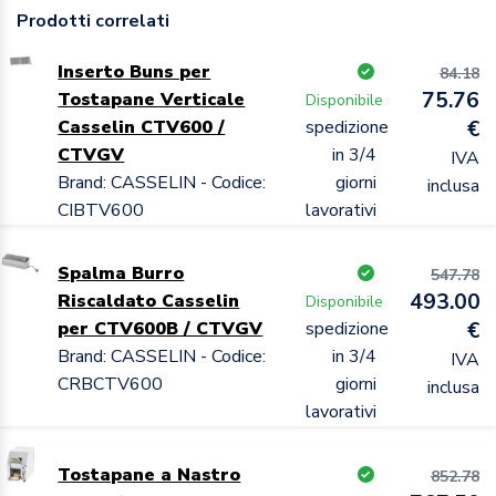
Prodotti correlati
Inserto Buns per
84.18
75.76
Tostapane Verticale
Disponibile
Casselin CTV600 /
spedizione
€
CTVGV
in 3/4
IVA
Brand: CASSELIN - Codice:
giorni
inclusa
CIBTV600
lavorativi
Spalma Burro
547.78
493.00
Riscaldato Casselin
Disponibile
per CTV600B / CTVGV
spedizione
€
Brand: CASSELIN - Codice:
in 3/4
IVA
CRBCTV600
giorni
inclusa
lavorativi
Tostapane a Nastro
852.78