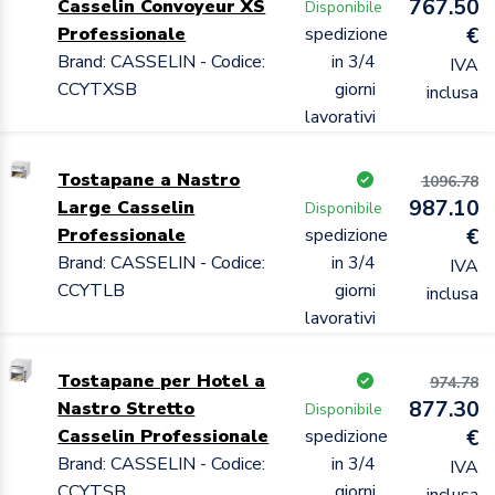
767.50
Casselin Convoyeur XS
Disponibile
Professionale
spedizione
€
Brand: CASSELIN - Codice:
in 3/4
IVA
CCYTXSB
giorni
inclusa
lavorativi
Tostapane a Nastro
1096.78
987.10
Large Casselin
Disponibile
Professionale
spedizione
€
Brand: CASSELIN - Codice:
in 3/4
IVA
CCYTLB
giorni
inclusa
lavorativi
Tostapane per Hotel a
974.78
877.30
Nastro Stretto
Disponibile
Casselin Professionale
spedizione
€
Brand: CASSELIN - Codice:
in 3/4
IVA
CCYTSB
giorni
inclusa