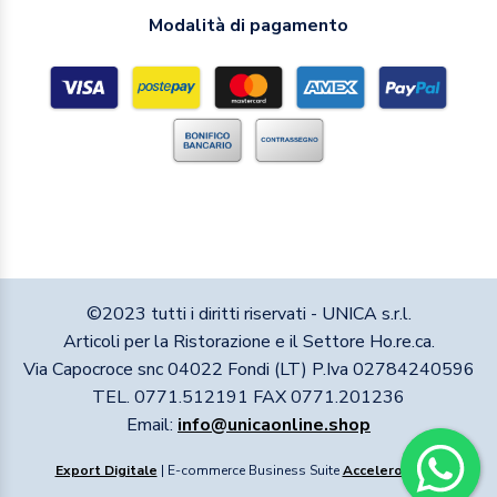
Modalità di pagamento
©2023 tutti i diritti riservati - UNICA s.r.l.
Articoli per la Ristorazione e il Settore Ho.re.ca.
Via Capocroce snc 04022 Fondi (LT) P.Iva 02784240596
TEL. 0771.512191 FAX 0771.201236
Email:
info@unicaonline.shop
Export Digitale
| E-commerce Business Suite
Accelero
v1.1.1