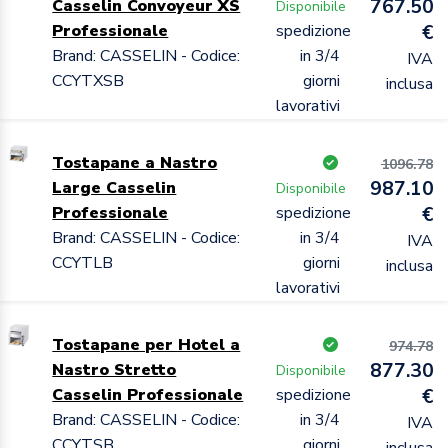
767.50
Casselin Convoyeur XS
Disponibile
Professionale
spedizione
€
Brand: CASSELIN - Codice:
in 3/4
IVA
CCYTXSB
giorni
inclusa
lavorativi
Tostapane a Nastro
1096.78
987.10
Large Casselin
Disponibile
Professionale
spedizione
€
Brand: CASSELIN - Codice:
in 3/4
IVA
CCYTLB
giorni
inclusa
lavorativi
Tostapane per Hotel a
974.78
877.30
Nastro Stretto
Disponibile
Casselin Professionale
spedizione
€
Brand: CASSELIN - Codice:
in 3/4
IVA
CCYTSB
giorni
inclusa