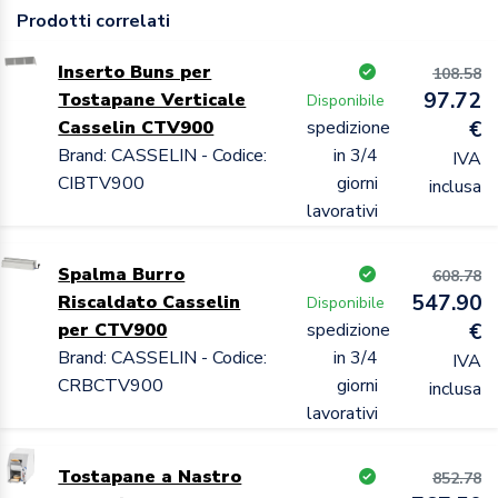
Prodotti correlati
Inserto Buns per
108.58
97.72
Tostapane Verticale
Disponibile
Casselin CTV900
spedizione
€
Brand: CASSELIN - Codice:
in 3/4
IVA
CIBTV900
giorni
inclusa
lavorativi
Spalma Burro
608.78
547.90
Riscaldato Casselin
Disponibile
per CTV900
spedizione
€
Brand: CASSELIN - Codice:
in 3/4
IVA
CRBCTV900
giorni
inclusa
lavorativi
Tostapane a Nastro
852.78