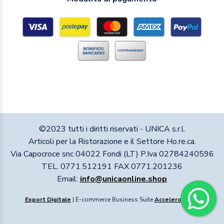
©2023 tutti i diritti riservati - UNICA s.r.l.
Articoli per la Ristorazione e il Settore Ho.re.ca.
Via Capocroce snc 04022 Fondi (LT) P.Iva 02784240596
TEL. 0771.512191 FAX 0771.201236
Email:
info@unicaonline.shop
Export Digitale
| E-commerce Business Suite
Accelero
v1.1.1