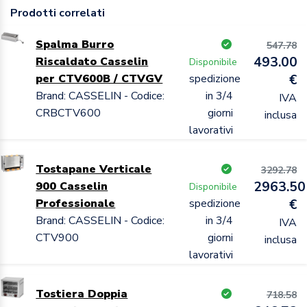
Prodotti correlati
Spalma Burro
547.78
493.00
Riscaldato Casselin
Disponibile
per CTV600B / CTVGV
spedizione
€
Brand: CASSELIN - Codice:
in 3/4
IVA
CRBCTV600
giorni
inclusa
lavorativi
Tostapane Verticale
3292.78
2963.50
900 Casselin
Disponibile
Professionale
spedizione
€
Brand: CASSELIN - Codice:
in 3/4
IVA
CTV900
giorni
inclusa
lavorativi
Tostiera Doppia
718.58