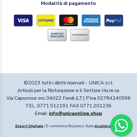
Modalità di pagamento
©2023 tutti i diritti riservati - UNICA s.r.l.
Articoli per la Ristorazione e il Settore Ho.re.ca.
Via Capocroce snc 04022 Fondi (LT) P.Iva 02784240596
TEL. 0771.512191 FAX 0771.201236
Email:
info@unicaonline.shop
Export Digitale
| E-commerce Business Suite
Accelero
v1.1.1