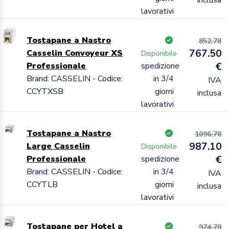
lavorativi
Tostapane a Nastro
852.78
767.50
Casselin Convoyeur XS
Disponibile
Professionale
spedizione
€
Brand: CASSELIN - Codice:
in 3/4
IVA
CCYTXSB
giorni
inclusa
lavorativi
Tostapane a Nastro
1096.78
987.10
Large Casselin
Disponibile
Professionale
spedizione
€
Brand: CASSELIN - Codice:
in 3/4
IVA
CCYTLB
giorni
inclusa
lavorativi
Tostapane per Hotel a
974.78