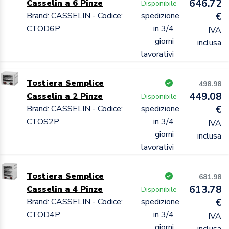
646.72
Casselin a 6 Pinze
Disponibile
Brand: CASSELIN - Codice:
spedizione
€
CTOD6P
in 3/4
IVA
giorni
inclusa
lavorativi
Tostiera Semplice
498.98
449.08
Casselin a 2 Pinze
Disponibile
Brand: CASSELIN - Codice:
spedizione
€
CTOS2P
in 3/4
IVA
giorni
inclusa
lavorativi
Tostiera Semplice
681.98
613.78
Casselin a 4 Pinze
Disponibile
Brand: CASSELIN - Codice:
spedizione
€
CTOD4P
in 3/4
IVA
giorni
inclusa