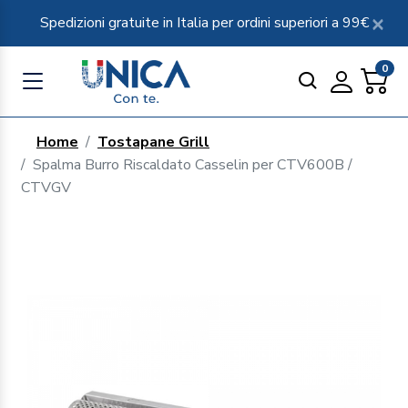
Spedizioni gratuite in Italia per ordini superiori a 99€
0
Home
Tostapane Grill
Spalma Burro Riscaldato Casselin per CTV600B /
CTVGV