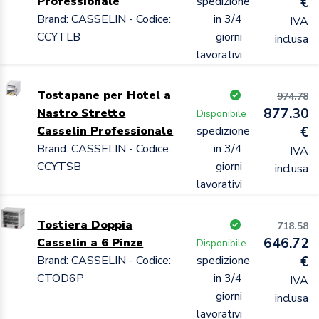
Professionale
spedizione
€
Brand: CASSELIN - Codice:
in 3/4
IVA
CCYTLB
giorni
inclusa
lavorativi
Tostapane per Hotel a
974.78
877.30
Nastro Stretto
Disponibile
Casselin Professionale
spedizione
€
Brand: CASSELIN - Codice:
in 3/4
IVA
CCYTSB
giorni
inclusa
lavorativi
Tostiera Doppia
718.58
646.72
Casselin a 6 Pinze
Disponibile
Brand: CASSELIN - Codice:
spedizione
€
CTOD6P
in 3/4
IVA
giorni
inclusa
lavorativi