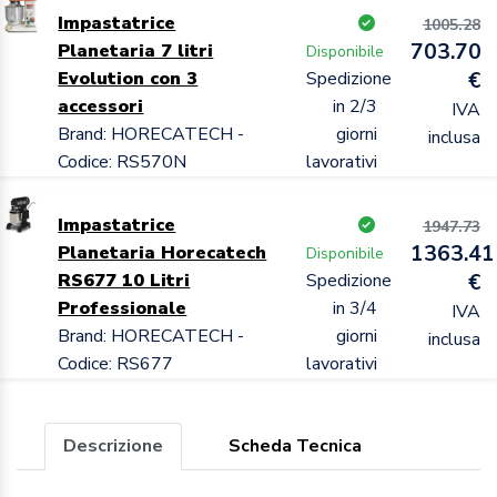
Impastatrice
1005.28
703.70
Planetaria 7 litri
Disponibile
Evolution con 3
Spedizione
€
accessori
in 2/3
IVA
Brand: HORECATECH -
giorni
inclusa
Codice: RS570N
lavorativi
Impastatrice
1947.73
1363.41
Planetaria Horecatech
Disponibile
RS677 10 Litri
Spedizione
€
Professionale
in 3/4
IVA
Brand: HORECATECH -
giorni
inclusa
Codice: RS677
lavorativi
Descrizione
Scheda Tecnica