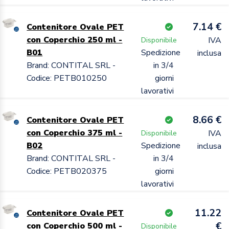
7.14 €
Contenitore Ovale PET
con Coperchio 250 ml -
IVA
Disponibile
B01
Spedizione
inclusa
Brand: CONTITAL SRL -
in 3/4
Codice: PETB010250
giorni
lavorativi
8.66 €
Contenitore Ovale PET
con Coperchio 375 ml -
IVA
Disponibile
B02
Spedizione
inclusa
Brand: CONTITAL SRL -
in 3/4
Codice: PETB020375
giorni
lavorativi
11.22
Contenitore Ovale PET
€
con Coperchio 500 ml -
Disponibile