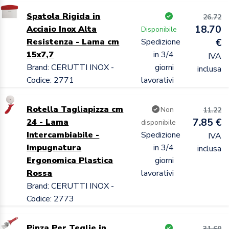
Spatola Rigida in
26.72
18.70
Acciaio Inox Alta
Disponibile
Resistenza - Lama cm
Spedizione
€
15x7,7
in 3/4
IVA
Brand: CERUTTI INOX -
giorni
inclusa
Codice: 2771
lavorativi
Rotella Tagliapizza cm
Non
11.22
7.85 €
24 - Lama
disponibile
Intercambiabile -
Spedizione
IVA
Impugnatura
in 3/4
inclusa
Ergonomica Plastica
giorni
Rossa
lavorativi
Brand: CERUTTI INOX -
Codice: 2773
Pinza Per Teglie in
31.60