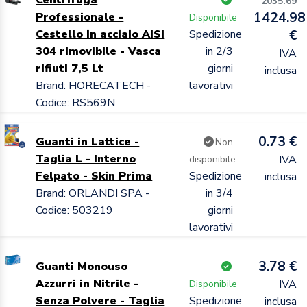
2035.69
1424.98
Professionale -
Disponibile
Cestello in acciaio AISI
Spedizione
€
304 rimovibile - Vasca
in 2/3
IVA
rifiuti 7,5 Lt
giorni
inclusa
Brand: HORECATECH -
lavorativi
Codice: RS569N
0.73 €
Guanti in Lattice -
Non
Taglia L - Interno
IVA
disponibile
Felpato - Skin Prima
Spedizione
inclusa
Brand: ORLANDI SPA -
in 3/4
Codice: 503219
giorni
lavorativi
3.78 €
Guanti Monouso
Azzurri in Nitrile -
IVA
Disponibile
Senza Polvere - Taglia
Spedizione
inclusa