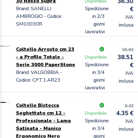
36.30
30 Rosso Supra
Disponibile
Brand: SANELLI
Spedizione
€
AMBROGIO - Codice:
in 2/3
IVA
SM10030R
giorni
inclusa
lavorativi
Coltello Arrosto cm 23
55.02
38.51
- a Profilo Totale -
Disponibile
Serie 3000 PaperStone
Spedizione
€
Brand: VALGOBBIA -
in 3/4
IVA
Codice: CPT.1.AR23
giorni
inclusa
lavorativi
Coltello Bistecca
6.22
4.35 €
Seghettato cm 12 -
Disponibile
Professionale - Lama
Spedizione
IVA
Satinata - Manico
in 3/4
inclusa
Ergonomico Nero
giorni