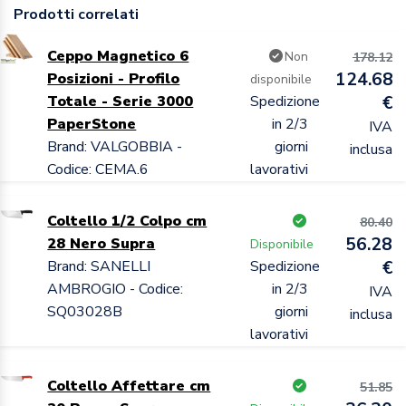
Prodotti correlati
Ceppo Magnetico 6
Non
178.12
124.68
Posizioni - Profilo
disponibile
Totale - Serie 3000
Spedizione
€
PaperStone
in 2/3
IVA
Brand: VALGOBBIA -
giorni
inclusa
Codice: CEMA.6
lavorativi
Coltello 1/2 Colpo cm
80.40
56.28
28 Nero Supra
Disponibile
Brand: SANELLI
Spedizione
€
AMBROGIO - Codice:
in 2/3
IVA
SQ03028B
giorni
inclusa
lavorativi
Coltello Affettare cm
51.85