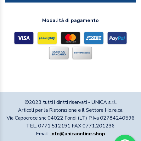
Modalità di pagamento
©2023 tutti i diritti riservati - UNICA s.r.l.
Articoli per la Ristorazione e il Settore Ho.re.ca.
Via Capocroce snc 04022 Fondi (LT) P.Iva 02784240596
TEL. 0771.512191 FAX 0771.201236
Email:
info@unicaonline.shop