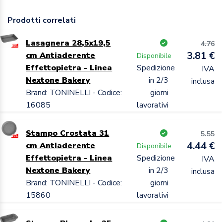
Prodotti correlati
Lasagnera 28,5x19,5
4.76
3.81 €
cm Antiaderente
Disponibile
Effettopietra - Linea
Spedizione
IVA
Nextone Bakery
in 2/3
inclusa
Brand: TONINELLI - Codice:
giorni
16085
lavorativi
Stampo Crostata 31
5.55
4.44 €
cm Antiaderente
Disponibile
Effettopietra - Linea
Spedizione
IVA
Nextone Bakery
in 2/3
inclusa
Brand: TONINELLI - Codice:
giorni
15860
lavorativi