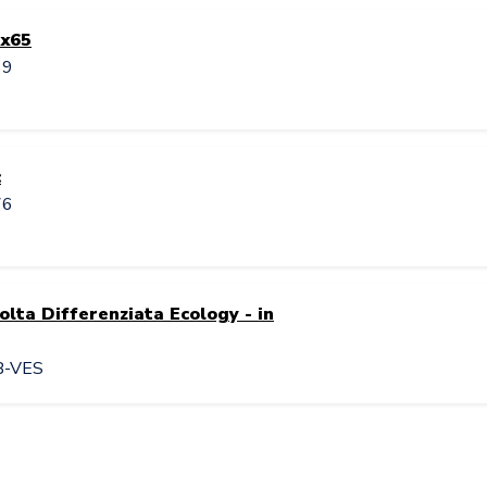
5x65
69
c
76
olta Differenziata Ecology - in
B-VES