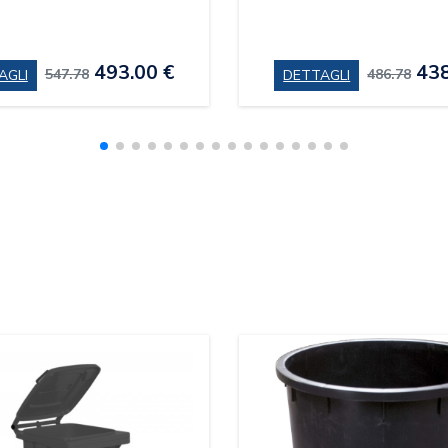
493.00 €
438
547.78
486.78
AGLI
DETTAGLI