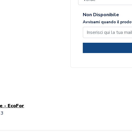
Non Disponibile
Avvisami quando il prodot
e - EcoFor
13