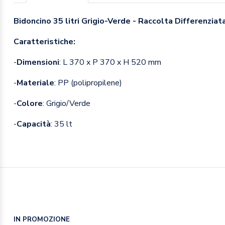
Bidoncino 35 litri Grigio-Verde - Raccolta Differenziata
Caratteristiche:
-
Dimensioni
: L 370 x P 370 x H 520 mm
-
Materiale
: PP (polipropilene)
-
Colore
: Grigio/Verde
-
Capacità
: 35 lt
IN PROMOZIONE