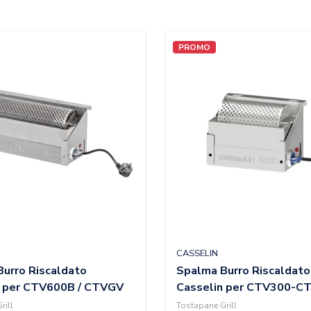
PROMO
CASSELIN
urro Riscaldato
Spalma Burro Riscaldato
n per CTV600B / CTVGV
Casselin per CTV300-
rill
Tostapane Grill