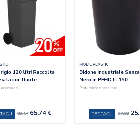
STIC
MOBIL PLASTIC
igio 120 litri Raccolta
Bidone Industriale Senza
ziata con Ruote
Nero in PEHD lt 150
 accessori
Pattumiere e accessori
65.74 €
25.
82.17
27.82
TAGLI
DETTAGLI