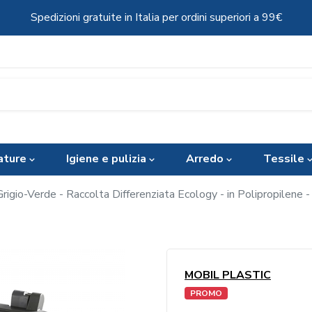
Spedizioni gratuite in Italia per ordini superiori a 99€
ature
Igiene e pulizia
Arredo
Tessile
Grigio-Verde - Raccolta Differenziata Ecology - in Polipropilene -
MOBIL PLASTIC
PROMO