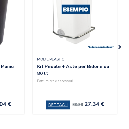
MOBIL PLASTIC
 Manici
Kit Pedale + Aste per Bidone da
80 lt
Pattumiere e accessori
04 €
27.34 €
30.38
DETTAGLI