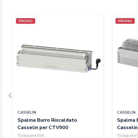
PROMO
PROMO
CASSELIN
CASSELIN
Spalma Burro Riscaldato
Spalma B
Casselin per CTV900
Casseli
Tostapane Grill
Tostapane G