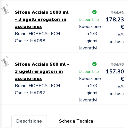
Sifone Acciaio 1000 ml
254.61
178.23
- 3 ugelli erogatori in
Disponibile
acciaio inox
Spedizione
€
Brand: HORECATECH -
in 2/3
IVA
Codice: HA098
giorni
inclusa
lavorativi
Sifone Acciaio 500 ml -
224.72
157.30
3 ugelli erogatori in
Disponibile
acciaio inox
Spedizione
€
Brand: HORECATECH -
in 2/3
IVA
Codice: HA097
giorni
inclusa
lavorativi
Descrizione
Scheda Tecnica