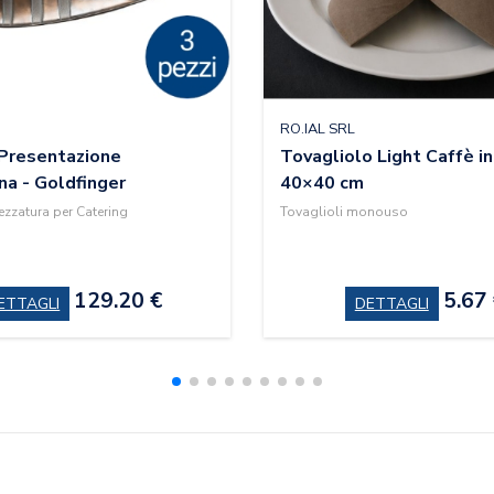
RO.IAL SRL
Presentazione
Tovagliolo Light Caffè in
na - Goldfinger
40×40 cm
ezzatura per Catering
Tovaglioli monouso
129.20 €
5.67
ETTAGLI
DETTAGLI