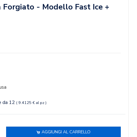
 Forgiato - Modello Fast Ice +
usa
ne da 12
( 9.4125 € al pz )
AGGIUNGI AL CARRELLO