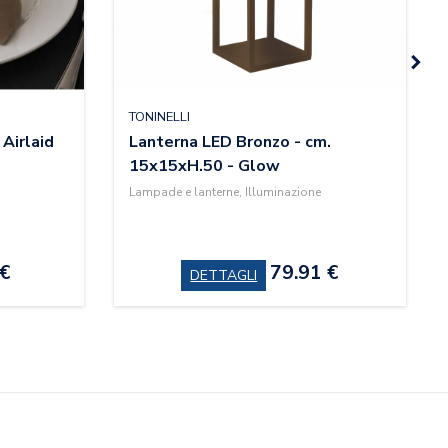
TONINELLI
 Airlaid
Lanterna LED Bronzo - cm.
15x15xH.50 - Glow
Lampade e lanterne, Illuminazione
 €
79.91 €
DETTAGLI