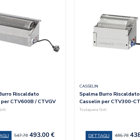
CASSELIN
urro Riscaldato
Spalma Burro Riscaldato
n per CTV600B / CTVGV
Casselin per CTV300-
rill
Tostapane Grill
493.00 €
438
547.78
486.78
AGLI
DETTAGLI