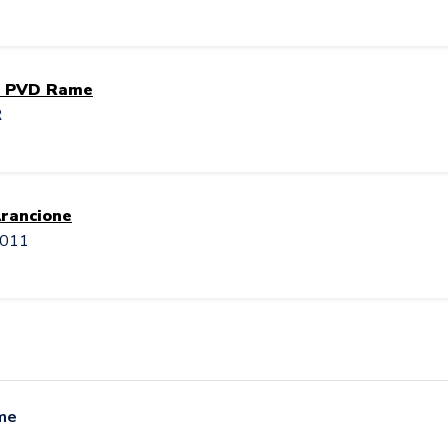
 + PVD Rame
R
Arancione
P011
ame