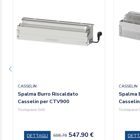
CASSELIN
CASSELIN
Spalma Burro Riscaldato
Spalma B
Casselin per CTV900
Casseli
Tostapane Grill
Tostapane G
547.90 €
608.78
DETTAGLI
DETT