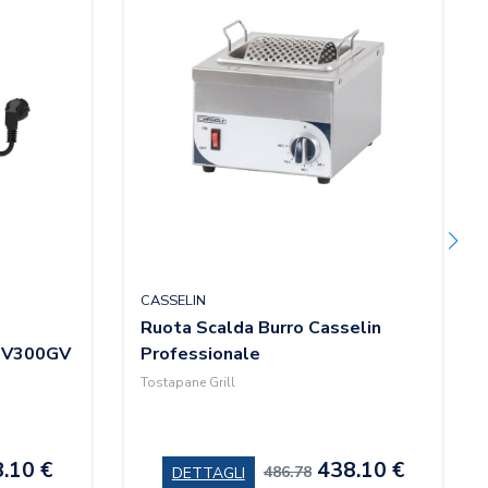
CASSELIN
Ruota Scalda Burro Casselin
CTV300GV
Professionale
Tostapane Grill
.10 €
438.10 €
486.78
DETTAGLI