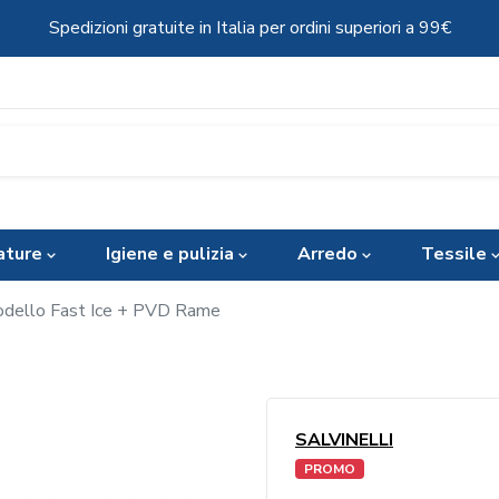
Spedizioni gratuite in Italia per ordini superiori a 99€
ature
Igiene e pulizia
Arredo
Tessile
Modello Fast Ice + PVD Rame
SALVINELLI
PROMO