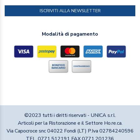
ISCRIVITI ALLA NEWSLETTER
Modalità di pagamento
©2023 tutti i diritti riservati - UNICA s.r.l.
Articoli per la Ristorazione e il Settore Ho.re.ca.
Via Capocroce snc 04022 Fondi (LT) P.Iva 02784240596
TEL. 0771.512191 FAX 0771.201236