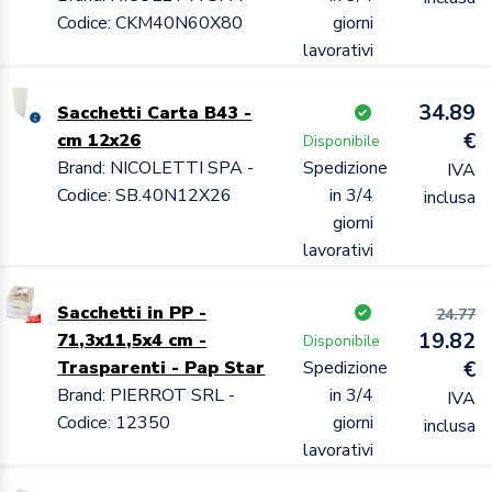
Codice: CKM40N60X80
giorni
lavorativi
34.89
Sacchetti Carta B43 -
€
cm 12x26
Disponibile
Brand: NICOLETTI SPA -
Spedizione
IVA
Codice: SB.40N12X26
in 3/4
inclusa
giorni
lavorativi
Sacchetti in PP -
24.77
19.82
71,3x11,5x4 cm -
Disponibile
Trasparenti - Pap Star
Spedizione
€
Brand: PIERROT SRL -
in 3/4
IVA
Codice: 12350
giorni
inclusa
lavorativi