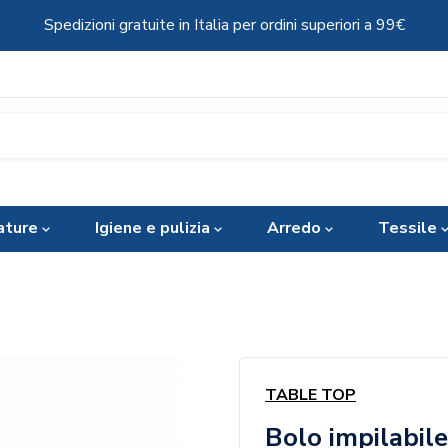
Spedizioni gratuite in Italia per ordini superiori a 99€
ature
Igiene e pulizia
Arredo
Tessile
TABLE TOP
Bolo impilabil