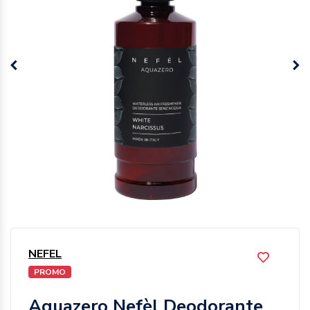
NEFEL
PROMO
Aquazero Nefèl Deodorante