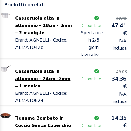
Prodotti correlati
Casseruola alta in
67.73
47.41
alluminio - 28cm - 3mm
Disponibile
– 2 maniglie
Spedizione
€
Brand: AGNELLI - Codice:
in 2/3
IVA
ALMA10428
giorni
inclusa
lavorativi
Casseruola alta in
49.08
34.36
alluminio - 24cm -3mm
Disponibile
– 1 manico
€
Brand: AGNELLI - Codice:
IVA
ALMA10524
inclusa
14.35
Tegame Bombato in
€
Coccio Senza Coperchio
Disponibile