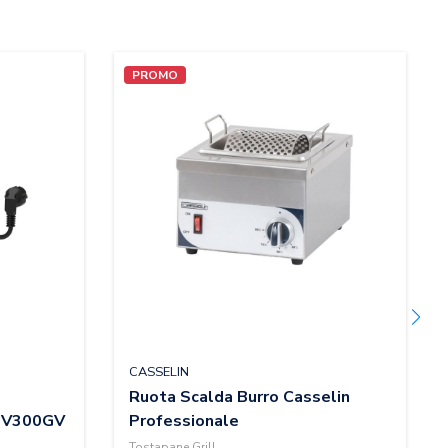
PROMO
CASSELIN
Ruota Scalda Burro Casselin
CTV300GV
Professionale
Tostapane Grill