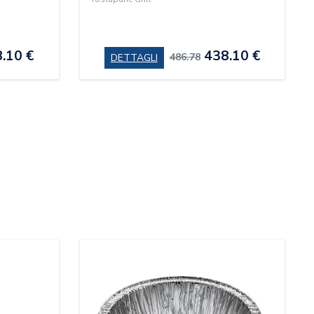
.10 €
438.10 €
486.78
DETTAGLI