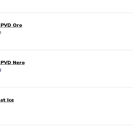
+ PVD Oro
O
+ PVD Nero
N
st Ice