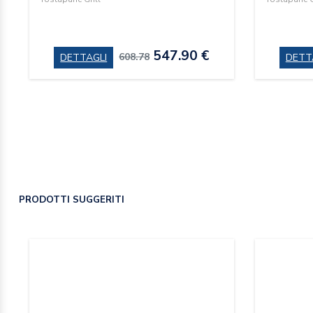
547.90 €
608.78
DETTAGLI
DETT
PRODOTTI SUGGERITI