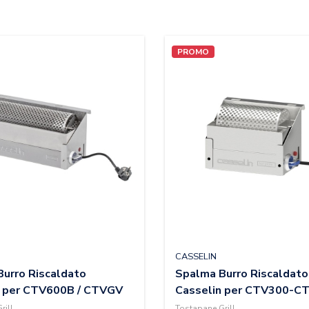
PROMO
CASSELIN
urro Riscaldato
Spalma Burro Riscaldato
n per CTV600B / CTVGV
Casselin per CTV300-
rill
Tostapane Grill