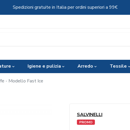
Spedizioni gratuite in Italia per ordini superiori a 99€
ature
Igiene e pulizia
Arredo
Tessile
ffe - Modello Fast Ice
SALVINELLI
PROMO