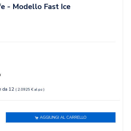
e - Modello Fast Ice
a
ne da 12
( 2.0925 € al pz )
AGGIUNGI AL CARRELLO