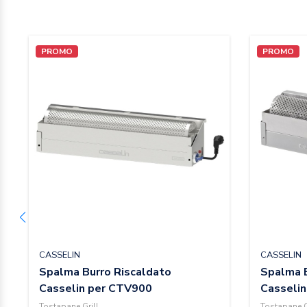
PROMO
PROMO
CASSELIN
CASSELIN
Spalma Burro Riscaldato
Spalma B
Casselin per CTV900
Casseli
Tostapane Grill
Tostapane G