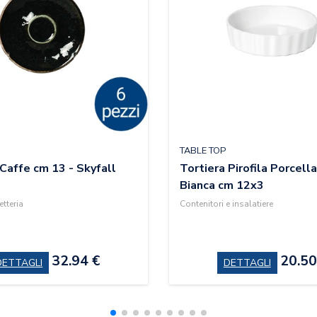
TABLE TOP
 Caffe cm 13 - Skyfall
Tortiera Pirofila Porcell
Bianca cm 12x3
etteria
Contenitori e insalatiere
32.94 €
20.50
DETTAGLI
DETTAGLI