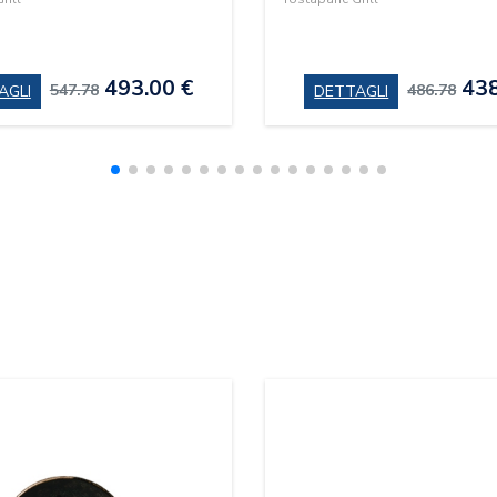
493.00 €
438
547.78
486.78
AGLI
DETTAGLI