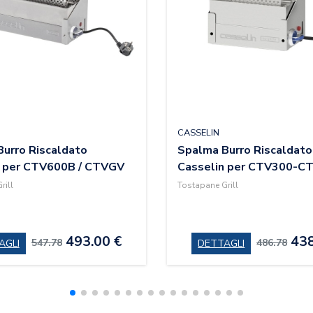
CASSELIN
urro Riscaldato
Spalma Burro Riscaldato
n per CTV600B / CTVGV
Casselin per CTV300-
rill
Tostapane Grill
493.00 €
438
547.78
486.78
AGLI
DETTAGLI