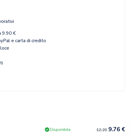
vorativi
a 9.90 €
yPal e carta di credito
eloce
ti
9.76 €
Disponibile
12.20