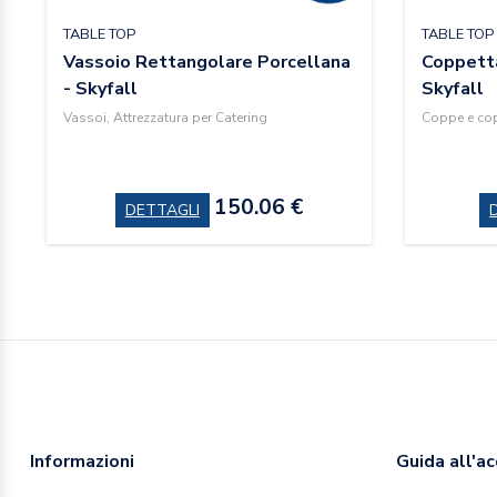
TABLE TOP
TABLE TOP
Vassoio Rettangolare Porcellana
Coppetta
- Skyfall
Skyfall
Vassoi, Attrezzatura per Catering
Coppe e co
150.06 €
DETTAGLI
Informazioni
Guida all'a