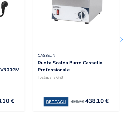
CASSELIN
Ruota Scalda Burro Casselin
CTV300GV
Professionale
Tostapane Grill
.10 €
438.10 €
486.78
DETTAGLI