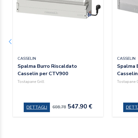
CASSELIN
CASSELIN
Spalma Burro Riscaldato
Spalma B
Casselin per CTV900
Casseli
Tostapane Grill
Tostapane G
547.90 €
608.78
DETTAGLI
DETT