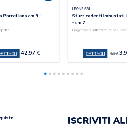
LEONE SRL
 Porcellana cm 9 -
Stuzzicadenti Imbustati 
- cm 7
ppette
Finger food, Attrezzatura per Cate
42.97 €
3.9
4.38
DETTAGLI
DETTAGLI
ISCRIVITI 
cquisto