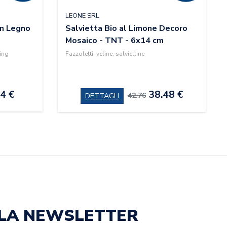
LEONE SRL
in Legno
Salvietta Bio al Limone Decoro
Mosaico - TNT - 6x14 cm
ring
Fazzoletti, veline, salviettine
4 €
38.48 €
42.76
DETTAGLI
ALLA NEWSLETTER