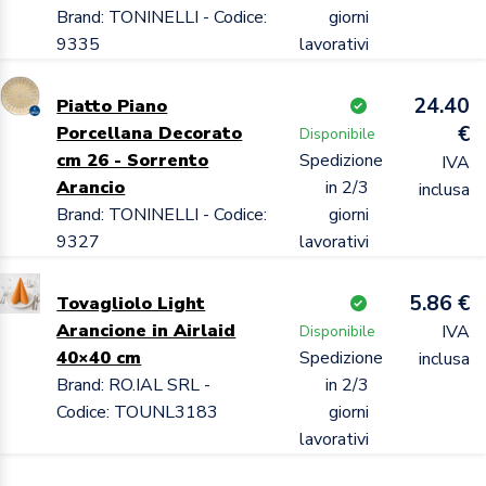
Brand: TONINELLI - Codice:
giorni
9335
lavorativi
24.40
Piatto Piano
€
Porcellana Decorato
Disponibile
cm 26 - Sorrento
Spedizione
IVA
Arancio
in 2/3
inclusa
Brand: TONINELLI - Codice:
giorni
9327
lavorativi
5.86 €
Tovagliolo Light
Arancione in Airlaid
IVA
Disponibile
40×40 cm
Spedizione
inclusa
Brand: RO.IAL SRL -
in 2/3
Codice: TOUNL3183
giorni
lavorativi