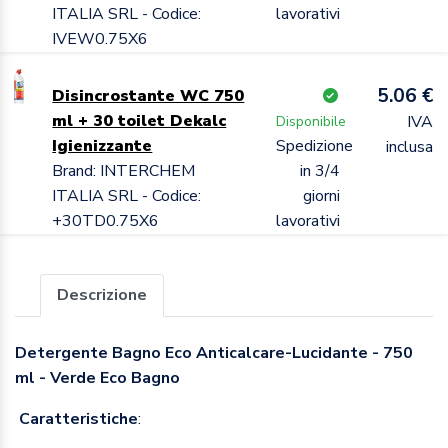
ITALIA SRL - Codice:
lavorativi
IVEW0.75X6
5.06 €
Disincrostante WC 750
ml + 30 toilet Dekalc
IVA
Disponibile
Igienizzante
Spedizione
inclusa
Brand: INTERCHEM
in 3/4
ITALIA SRL - Codice:
giorni
+30TD0.75X6
lavorativi
Descrizione
Detergente Bagno Eco Anticalcare-Lucidante - 750
ml - Verde Eco Bagno
Caratteristiche
: