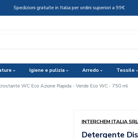
Spedizioni gratuite in Italia per ordini superiori a 99€
ature
Igiene e pulizia
Arredo
Tessile
crostante WC Eco Azione Rapida - Verde Eco WC - 750 ml
INTERCHEM ITALIA SR
Detergente Di