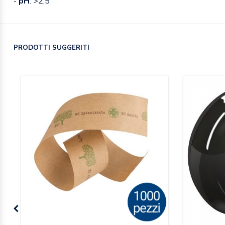
-
pH
: >2,5
PRODOTTI SUGGERITI