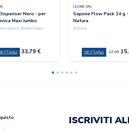
PA
LEONE SRL
 Dispenser Nero - per
Sapone Flow Pack 14 g -
ienica Maxi Jumbo
Natura
arta igienica, Arredo bagno
Kit base
33.79 €
15.
17.09
DETTAGLI
DETTAGLI
ISCRIVITI 
cquisto