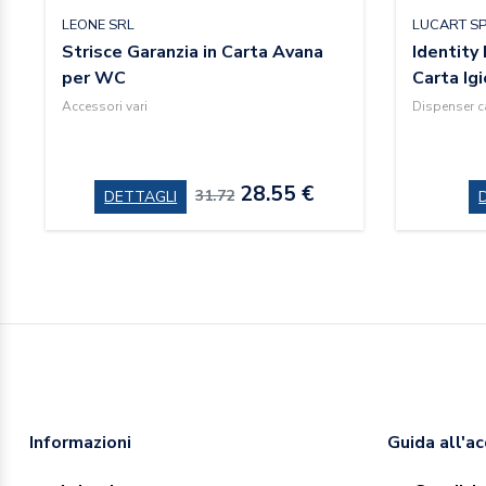
LEONE SRL
LUCART S
Strisce Garanzia in Carta Avana
Identity
per WC
Carta Ig
Accessori vari
Dispenser c
28.55 €
31.72
DETTAGLI
Informazioni
Guida all'a