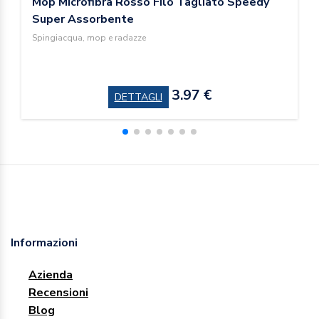
Mop Microfibra Rosso Filo Tagliato Speedy
Super Assorbente
Spingiacqua, mop e radazze
3.97 €
DETTAGLI
Informazioni
Azienda
Recensioni
Blog