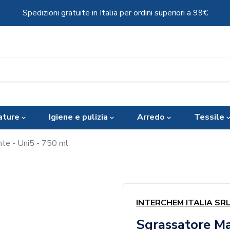
Spedizioni gratuite in Italia per ordini superiori a 99€
ature
Igiene e pulizia
Arredo
Tessile
nte - Uni5 - 750 ml
INTERCHEM ITALIA SR
Sgrassatore Mar