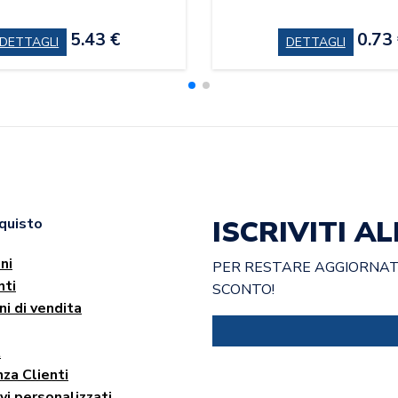
5.43 €
0.73
DETTAGLI
DETTAGLI
ISCRIVITI 
cquisto
ni
PER RESTARE AGGIORNATO
ti
SCONTO!
ni di vendita
t
za Clienti
vi personalizzati