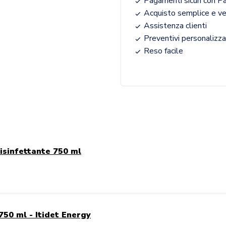
Pagamenti sicuri con Pa
Acquisto semplice e v
Assistenza clienti
Preventivi personalizza
Reso facile
isinfettante 750 ml
50 ml - Itidet Energy