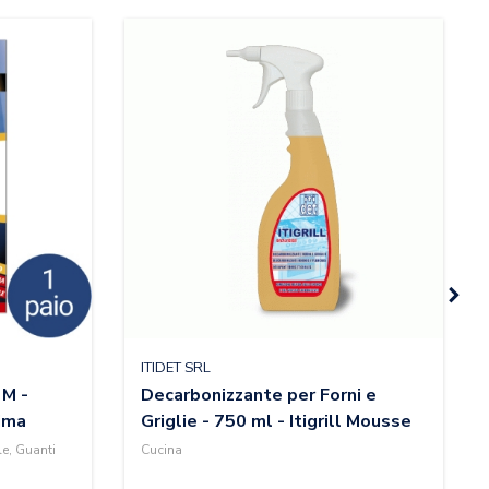
ITIDET SRL
 M -
Decarbonizzante per Forni e
rima
Griglie - 750 ml - Itigrill Mousse
le, Guanti
Cucina