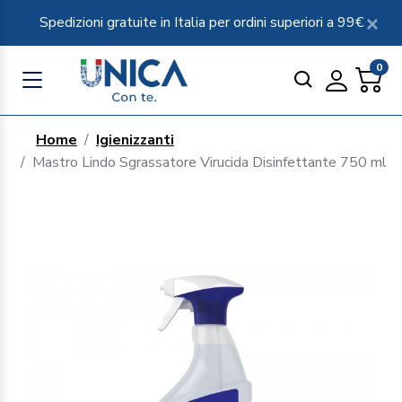
Spedizioni gratuite in Italia per ordini superiori a 99€
0
Home
Igienizzanti
Mastro Lindo Sgrassatore Virucida Disinfettante 750 ml