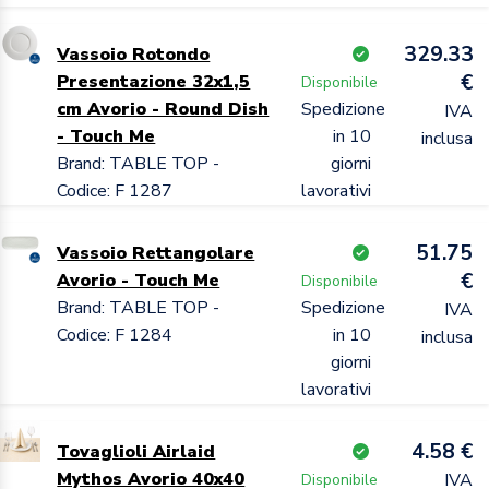
329.33
Vassoio Rotondo
€
Presentazione 32x1,5
Disponibile
cm Avorio - Round Dish
Spedizione
IVA
- Touch Me
in 10
inclusa
Brand: TABLE TOP -
giorni
Codice: F 1287
lavorativi
51.75
Vassoio Rettangolare
€
Avorio - Touch Me
Disponibile
Brand: TABLE TOP -
Spedizione
IVA
Codice: F 1284
in 10
inclusa
giorni
lavorativi
4.58 €
Tovaglioli Airlaid
Mythos Avorio 40x40
IVA
Disponibile