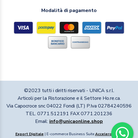
Modalità di pagamento
©2023 tutti i diritti riservati - UNICA s.r.l.
Articoli per la Ristorazione e il Settore Ho.re.ca.
Via Capocroce snc 04022 Fondi (LT) P.Iva 02784240596
TEL. 0771.512191 FAX 0771.201236
Email:
info@unicaonline.shop
Export Digitale
| E-commerce Business Suite
Accelero
v1.1.1