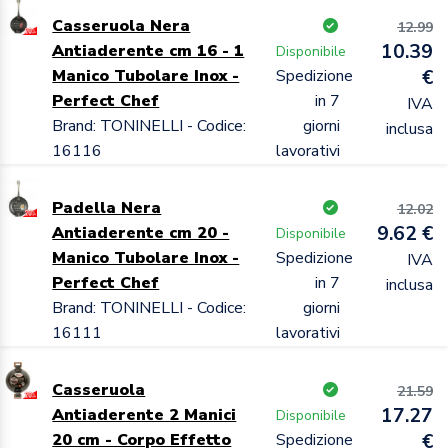
Casseruola Nera
12.99
10.39
Antiaderente cm 16 - 1
Disponibile
Manico Tubolare Inox -
Spedizione
€
Perfect Chef
in 7
IVA
Brand: TONINELLI - Codice:
giorni
inclusa
16116
lavorativi
Padella Nera
12.02
9.62 €
Antiaderente cm 20 -
Disponibile
Manico Tubolare Inox -
Spedizione
IVA
Perfect Chef
in 7
inclusa
Brand: TONINELLI - Codice:
giorni
16111
lavorativi
Casseruola
21.59
17.27
Antiaderente 2 Manici
Disponibile
20 cm - Corpo Effetto
Spedizione
€