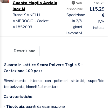
Guanto Maglia Acciaio
Non
164.70
115.29
Inox M
disponibile
Brand: SANELLI
Spedizione
€
AMBROGIO - Codice:
in 2/3
IVA
A1852003
giorni
inclusa
lavorativi
Descrizione
Guanto in Lattice Senza Polvere Taglia S -
Confezione 100 pezzi
Rivestimento interno con polimeri sintetici, superficie
testurizzata, idoneità alimentare.
Caratteristiche
:
-
Tipologia
: guanti da esaminazione