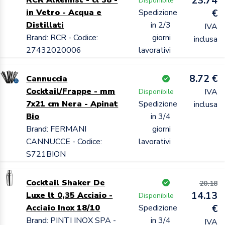
23.74
Disponibile
in Vetro - Acqua e
Spedizione
€
Distillati
in 2/3
IVA
Brand: RCR - Codice:
giorni
inclusa
27432020006
lavorativi
8.72 €
Cannuccia
Cocktail/Frappe - mm
IVA
Disponibile
7x21 cm Nera - Apinat
Spedizione
inclusa
Bio
in 3/4
Brand: FERMANI
giorni
CANNUCCE - Codice:
lavorativi
S721BION
Cocktail Shaker De
20.18
14.13
Luxe lt 0,35 Acciaio -
Disponibile
Acciaio Inox 18/10
Spedizione
€
Brand: PINTI INOX SPA -
in 3/4
IVA