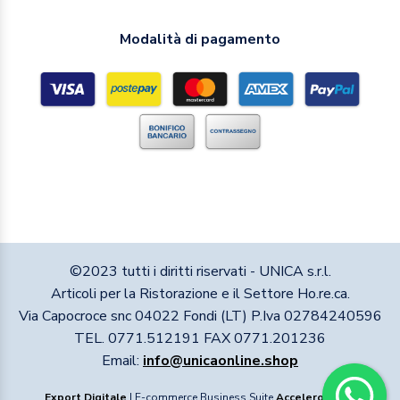
Modalità di pagamento
©2023 tutti i diritti riservati - UNICA s.r.l.
Articoli per la Ristorazione e il Settore Ho.re.ca.
Via Capocroce snc 04022 Fondi (LT) P.Iva 02784240596
TEL. 0771.512191 FAX 0771.201236
Email:
info@unicaonline.shop
Export Digitale
| E-commerce Business Suite
Accelero
v1.1.1