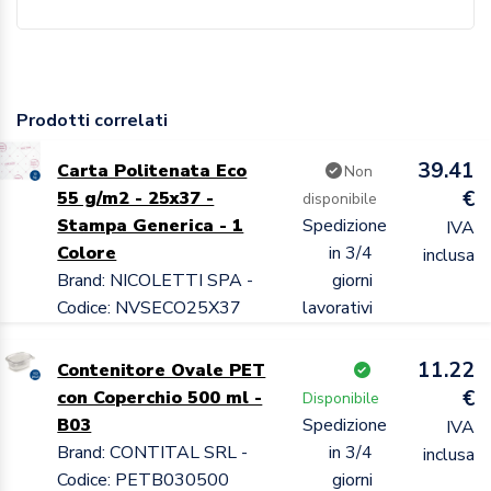
Prodotti correlati
39.41
Carta Politenata Eco
Non
€
55 g/m2 - 25x37 -
disponibile
Stampa Generica - 1
Spedizione
IVA
Colore
in 3/4
inclusa
Brand: NICOLETTI SPA -
giorni
Codice: NVSECO25X37
lavorativi
11.22
Contenitore Ovale PET
€
con Coperchio 500 ml -
Disponibile
B03
Spedizione
IVA
Brand: CONTITAL SRL -
in 3/4
inclusa
Codice: PETB030500
giorni