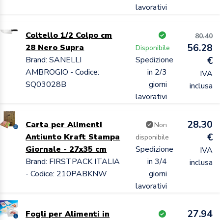
lavorativi
Coltello 1/2 Colpo cm
80.40
56.28
28 Nero Supra
Disponibile
Brand: SANELLI
Spedizione
€
AMBROGIO - Codice:
in 2/3
IVA
SQ03028B
giorni
inclusa
lavorativi
28.30
Carta per Alimenti
Non
€
Antiunto Kraft Stampa
disponibile
Giornale - 27x35 cm
Spedizione
IVA
Brand: FIRSTPACK ITALIA
in 3/4
inclusa
- Codice: 210PABKNW
giorni
lavorativi
27.94
Fogli per Alimenti in