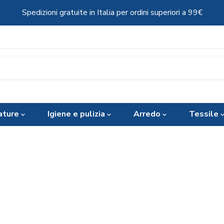
Spedizioni gratuite in Italia per ordini superiori a 99€
ature
Igiene e pulizia
Arredo
Tessile