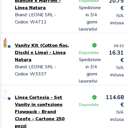
20.75
Bianche e Marroni -
Disponibile
Linea Natura
Spedizione
€
Brand: LEONE SRL -
in 3/4
IVA
Codice: W4711
giorni
inclusa
lavorativi
Vanity Kit (Cotton fioc,
18.12
16.31
Dischi e Lima) - Linea
Disponibile
Natura
Spedizione
€
Brand: LEONE SRL -
in 3/4
IVA
Codice: W3337
giorni
inclusa
lavorativi
114.68
Linea Cortesia - Set
€
Vanity in confezione
Disponibile
Flowpack - Brand
IVA
Cleofe - Cartone 250
inclusa
pezzi