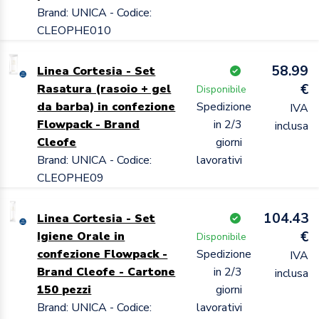
Brand: UNICA - Codice:
CLEOPHE010
58.99
Linea Cortesia - Set
€
Rasatura (rasoio + gel
Disponibile
da barba) in confezione
Spedizione
IVA
Flowpack - Brand
in 2/3
inclusa
Cleofe
giorni
Brand: UNICA - Codice:
lavorativi
CLEOPHE09
104.43
Linea Cortesia - Set
€
Igiene Orale in
Disponibile
confezione Flowpack -
Spedizione
IVA
Brand Cleofe - Cartone
in 2/3
inclusa
150 pezzi
giorni
Brand: UNICA - Codice:
lavorativi