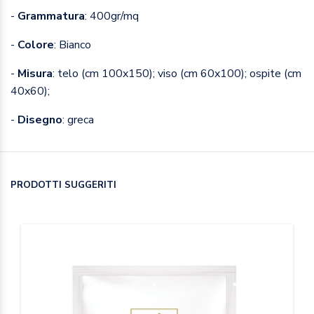
-
Grammatura
: 400gr/mq
-
Colore
: Bianco
-
Misura
: telo (cm 100x150); viso (cm 60x100); ospite (cm
40x60);
-
Disegno
: greca
PRODOTTI SUGGERITI