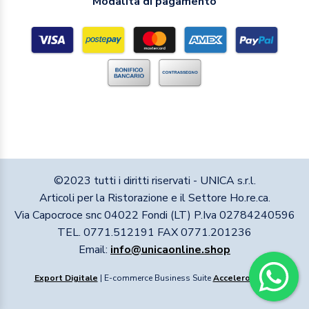
Modalità di pagamento
©2023 tutti i diritti riservati - UNICA s.r.l.
Articoli per la Ristorazione e il Settore Ho.re.ca.
Via Capocroce snc 04022 Fondi (LT) P.Iva 02784240596
TEL. 0771.512191 FAX 0771.201236
Email:
info@unicaonline.shop
Export Digitale
| E-commerce Business Suite
Accelero
v1.1.1