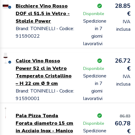
28.85
Bicchiere Vino Rosso
€
DOF cl 51,5 in Vetro -
Disponibile
Stolzle Power
Spedizione
IVA
Brand: TONINELLI - Codice:
in 7
inclusa
91590022
giorni
lavorativi
26.72
Calice Vino Rosso
€
Power 52 cl in Vetro
Disponibile
Temperato Cristallino
Spedizione
IVA
– H 22 cm Ø 9 cm
in 7
inclusa
Brand: TONINELLI - Codice:
giorni
91590001
lavorativi
Pala Pizza Tonda
86.83
60.78
Forata diametro 15 cm
Disponibile
in Acciaio Inox - Manico
Spedizione
€