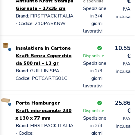
€
Antiunto Kraft Stampa
disponibile
Giornale - 27x35 cm
Spedizione
IVA
Brand: FIRSTPACK ITALIA
in 3/4
inclusa
- Codice: 210PABKNW
giorni
lavorativi
10.55
Insalatiera in Cartone
€
Kraft Senza Coperchio
Disponibile
da 500 ml - 13 gr
Spedizione
IVA
Brand: GUILLIN SPA -
in 2/3
inclusa
Codice: POTCART501C
giorni
lavorativi
25.86
Porta Hamburger
€
Kraft microcanule 240
Disponibile
x 130 x 77 mm
Spedizione
IVA
Brand: FIRSTPACK ITALIA
in 3/4
inclusa
- Codice:
giorni