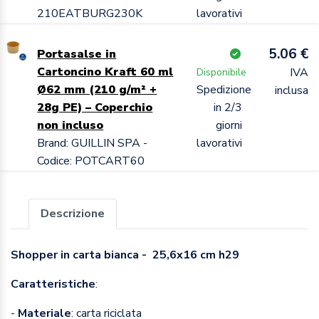
210EATBURG230K
lavorativi
5.06 €
Portasalse in
Cartoncino Kraft 60 ml
IVA
Disponibile
Ø62 mm (210 g/m² +
Spedizione
inclusa
28g PE) – Coperchio
in 2/3
non incluso
giorni
Brand: GUILLIN SPA -
lavorativi
Codice: POTCART60
Descrizione
Shopper in carta bianca - 25,6x16 cm h29
Caratteristiche
:
-
Materiale
: carta riciclata