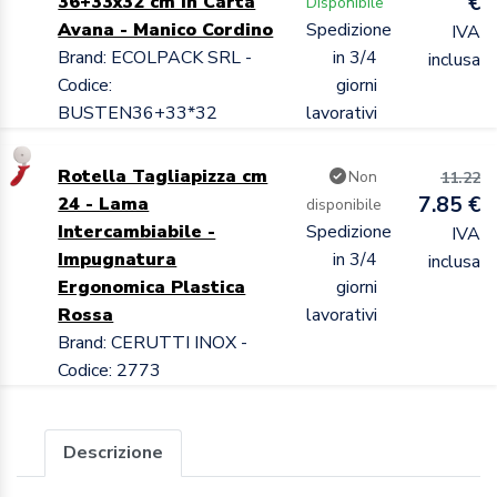
€
36+33x32 cm in Carta
Disponibile
Avana - Manico Cordino
Spedizione
IVA
Brand: ECOLPACK SRL -
in 3/4
inclusa
Codice:
giorni
BUSTEN36+33*32
lavorativi
Rotella Tagliapizza cm
Non
11.22
7.85 €
24 - Lama
disponibile
Intercambiabile -
Spedizione
IVA
Impugnatura
in 3/4
inclusa
Ergonomica Plastica
giorni
Rossa
lavorativi
Brand: CERUTTI INOX -
Codice: 2773
Descrizione