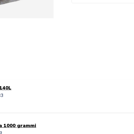
 140L
B3
da 1000 grammi
R