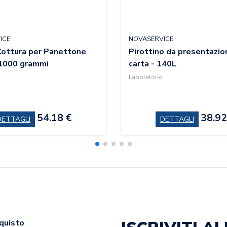
ICE
NOVASERVICE
ottura per Panettone
Pirottino da presentazio
 1000 grammi
carta - 140L
Laboratorio
54.18 €
38.92
DETTAGLI
DETTAGLI
cquisto