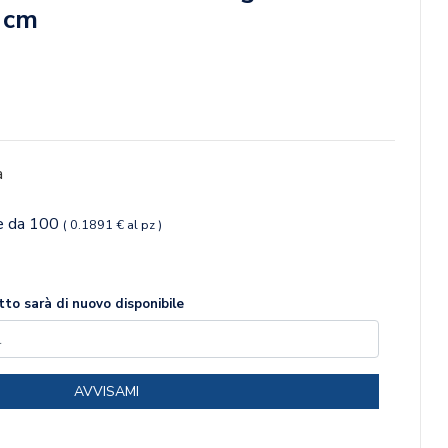
 cm
a
ne da 100
( 0.1891 € al pz )
to sarà di nuovo disponibile
AVVISAMI