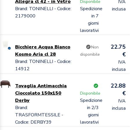
Allegra cl 42 - in Vetro
IVA
Disponibile
Brand: TONINELLI - Codice:
Spedizione
inclusa
2179000
in 7
giorni
lavorativi
22.75
Bicchiere Acqua Bianco
Non
€
Kosmo Aria cl 28
disponibile
Brand: TONINELLI - Codice:
IVA
14912
inclusa
22.88
Tovaglia Antimacchia
€
Cioccolato 150x150
Disponibile
Derby
Spedizione
IVA
Brand:
in 2/3
inclusa
TRASFORMTESSILE -
giorni
Codice: DERBY39
lavorativi