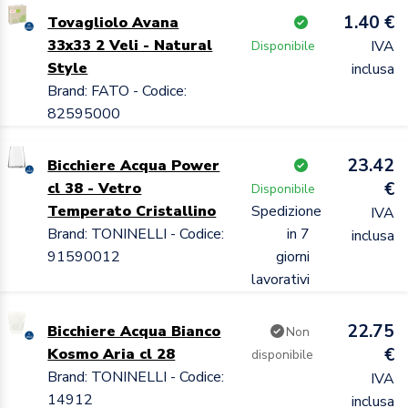
1.40 €
Tovagliolo Avana
33x33 2 Veli - Natural
IVA
Disponibile
Style
inclusa
Brand: FATO - Codice:
82595000
23.42
Bicchiere Acqua Power
€
cl 38 - Vetro
Disponibile
Temperato Cristallino
Spedizione
IVA
Brand: TONINELLI - Codice:
in 7
inclusa
91590012
giorni
lavorativi
22.75
Bicchiere Acqua Bianco
Non
€
Kosmo Aria cl 28
disponibile
Brand: TONINELLI - Codice:
IVA
14912
inclusa