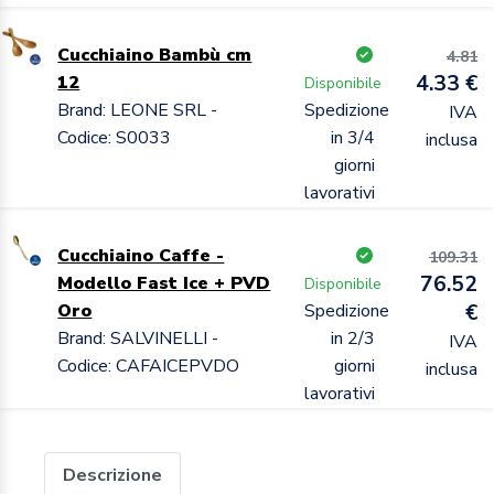
Cucchiaino Bambù cm
4.81
4.33 €
12
Disponibile
Brand: LEONE SRL -
Spedizione
IVA
Codice: S0033
in 3/4
inclusa
giorni
lavorativi
Cucchiaino Caffe -
109.31
76.52
Modello Fast Ice + PVD
Disponibile
Oro
Spedizione
€
Brand: SALVINELLI -
in 2/3
IVA
Codice: CAFAICEPVDO
giorni
inclusa
lavorativi
Descrizione