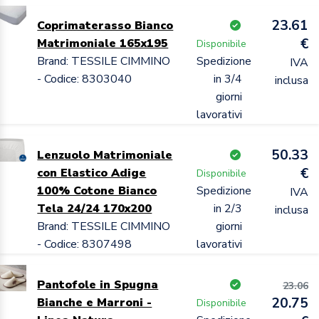
23.61
Coprimaterasso Bianco
€
Matrimoniale 165x195
Disponibile
Brand: TESSILE CIMMINO
Spedizione
IVA
- Codice: 8303040
in 3/4
inclusa
giorni
lavorativi
50.33
Lenzuolo Matrimoniale
€
con Elastico Adige
Disponibile
100% Cotone Bianco
Spedizione
IVA
Tela 24/24 170x200
in 2/3
inclusa
Brand: TESSILE CIMMINO
giorni
- Codice: 8307498
lavorativi
Pantofole in Spugna
23.06
20.75
Bianche e Marroni -
Disponibile